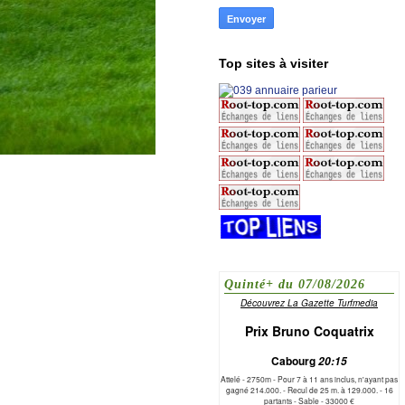
Top sites à visiter