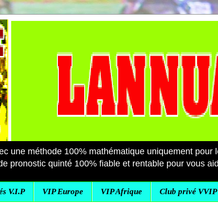
avec une méthode 100% mathématique uniquement pour l
 pronostic quinté 100% fiable et rentable pour vous ai
s V.I.P
VIP Europe
VIP Afrique
Club privé VVIP