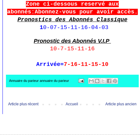
Zone ci-dessous reservé aux
abonnés:Abonnez-vous pour avoir accès.
Pronostics des Abonnés Classique
1
0
-07
-15-11-16-04-03
Pronostic des Abonnés V.I.P
10-7-15-11-16
Arrivée=
7-16-11-15-10
Annuaire du parieur
annuaire du parieur
Article plus récent
Accueil
Article plus ancien