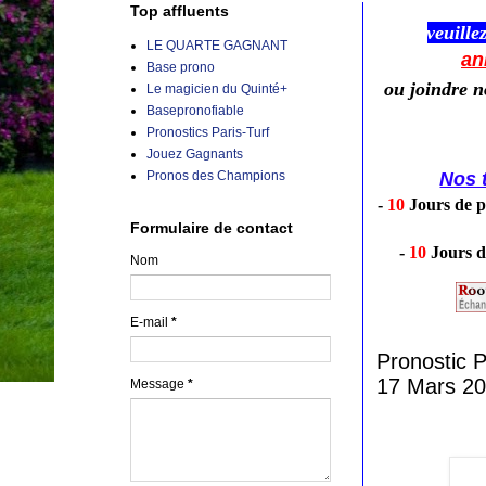
Top affluents
veuille
LE QUARTE GAGNANT
an
Base prono
ou joindre 
Le magicien du Quinté+
Basepronofiable
Pronostics Paris-Turf
Jouez Gagnants
Pronos des Champions
Nos t
-
10
Jours de p
Formulaire de contact
-
10
Jours d
Nom
E-mail
*
Pronostic
17 Mars 2
Message
*