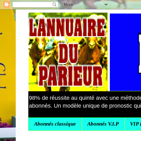
98% de réussite au quinté avec une métho
abonnés. Un modèle unique de pronostic quin
Abonnés classique
Abonnés V.I.P
VIP 