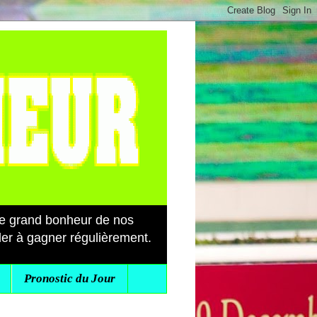
e grand bonheur de nos
der à gagner régulièrement.
Pronostic du Jour