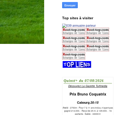
Top sites à visiter