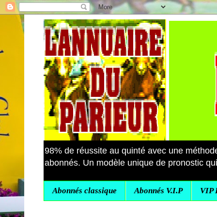
98% de réussite au quinté avec une métho
abonnés. Un modèle unique de pronostic quin
Abonnés classique
Abonnés V.I.P
VIP 