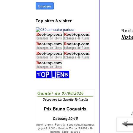
Top sites à visiter
*Le ch
Not