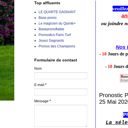
Top affluents
veuille
LE QUARTE GAGNANT
an
Base prono
ou joindre 
Le magicien du Quinté+
Basepronofiable
Pronostics Paris-Turf
Jouez Gagnants
Pronos des Champions
Nos t
-
10
Jours de p
Formulaire de contact
-
10
Jours d
Nom
E-mail
*
Pronostic 
25 Mai 202
Message
*
P
La séle