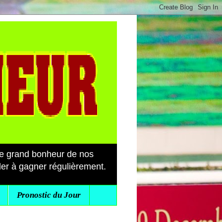
e grand bonheur de nos
der à gagner régulièrement.
Pronostic du Jour