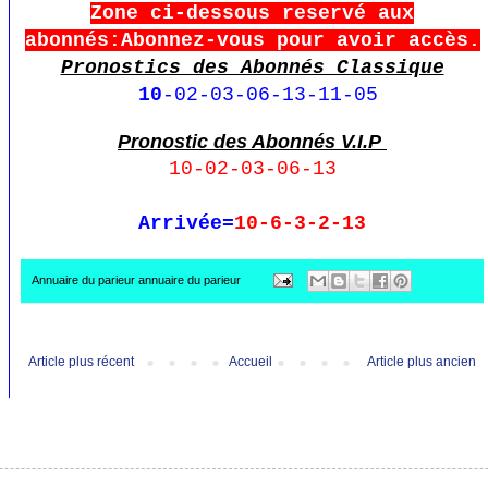
Zone ci-dessous reservé aux
abonnés:Abonnez-vous pour avoir accès.
Pronostics des Abonnés Classique
10
-02
-03-06-13-11-05
Pronostic des Abonnés V.I.P
10-02-03-06-13
Arrivée=
10-6-3-2-13
Annuaire du parieur
annuaire du parieur
Article plus récent
Accueil
Article plus ancien