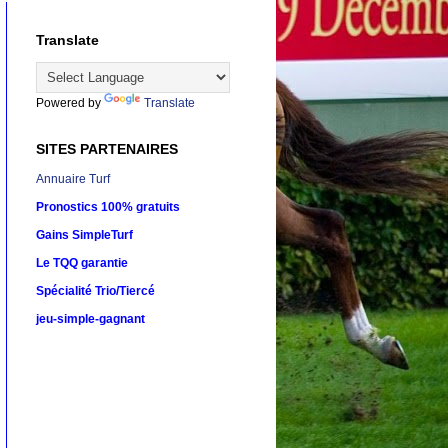
Translate
Powered by
Translate
SITES PARTENAIRES
Annuaire Turf
Pronostics 100% gratuits
Gains SimpleTurf
Le TQQ garantie
Spécialité Trio/Tiercé
jeu-simple-gagnant