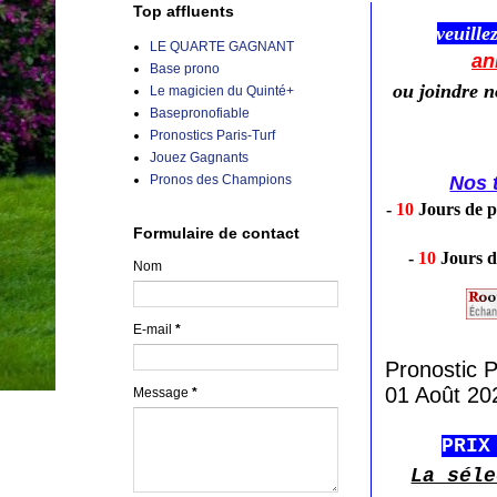
Top affluents
veuille
LE QUARTE GAGNANT
an
Base prono
ou joindre 
Le magicien du Quinté+
Basepronofiable
Pronostics Paris-Turf
Jouez Gagnants
Pronos des Champions
Nos t
-
10
Jours de p
Formulaire de contact
-
10
Jours d
Nom
E-mail
*
Pronostic
01 Août 20
Message
*
PRIX
La séle