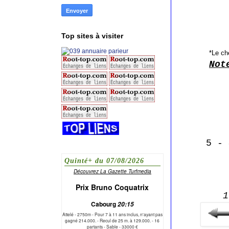
Top sites à visiter
*Le ch
Not
5 -
1