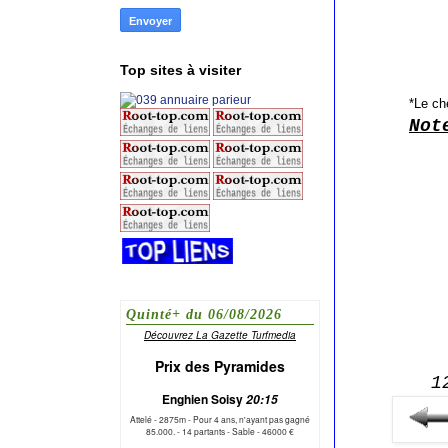
Top sites à visiter
*Le ch
Not
1