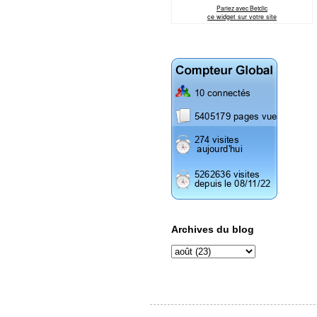
Archives du blog