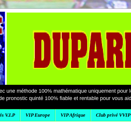
avec une méthode 100% mathématique uniquement pour l
 pronostic quinté 100% fiable et rentable pour vous ai
s V.I.P
VIP Europe
VIP Afrique
Club privé VVIP