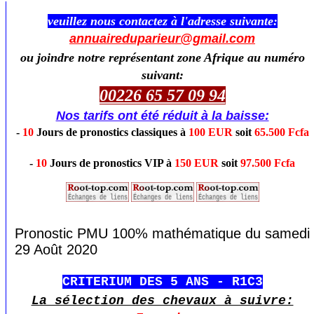
veuillez nous contactez à l'adresse suivante:
annuaireduparieur@gmail.com
ou joindre notre représentant zone Afrique au numéro
suivant:
00226 65 57 09 94
Nos tarifs ont été réduit à la baisse:
-
10
Jours de pronostics classiques à
100 EUR
soit
65.500 Fcfa
-
10
Jours de pronostics VIP à
150 EUR
soit
97.500 Fcfa
Pronostic PMU 100% mathématique du samedi
29 Août 2020
CRITERIUM DES 5 ANS - R1C3
La sélection des chevaux à suivre: