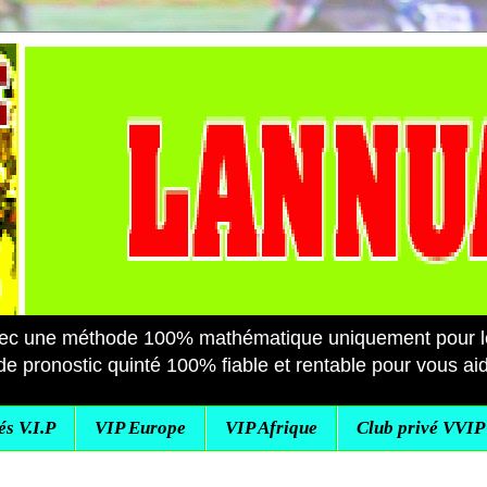
avec une méthode 100% mathématique uniquement pour l
 pronostic quinté 100% fiable et rentable pour vous ai
s V.I.P
VIP Europe
VIP Afrique
Club privé VVIP