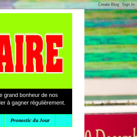
e grand bonheur de nos
der à gagner régulièrement.
Pronostic du Jour