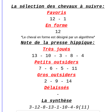
La sélection des chevaux à suivre:
Favoris
12 - 1
En forme
12
*Le cheval en forme est désigné par un algorithme*
Note de la presse hippique:
Très joués
13 - 10 - 3 - 8 - 4
Petits outsiders
7 - 6 - 5 - 11
Gros outsiders
2 - 9 - 14
Délaissés
-
La synthèse
3-12-8-13-1-10-4-9(11)