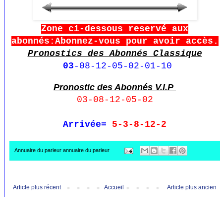
Zone ci-dessous reservé aux
abonnés:Abonnez-vous pour avoir accès.
Pronostics des Abonnés Classique
03
-08
-12-05-02-01-10
Pronostic des Abonnés V.I.P
03-08-12-05-02
Arrivée=
5-3-8-12-2
Annuaire du parieur
annuaire du parieur
Article plus récent
Accueil
Article plus ancien