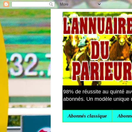
98% de réussite au quinté 
abonnés. Un modèle unique de
Abonnés classique
Abonné