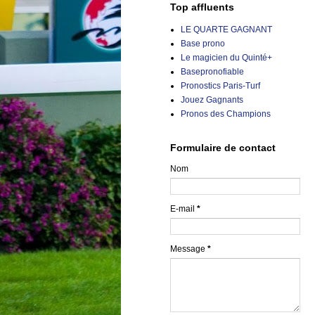
Top affluents
LE QUARTE GAGNANT
Base prono
Le magicien du Quinté+
Basepronofiable
Pronostics Paris-Turf
Jouez Gagnants
Pronos des Champions
Formulaire de contact
Nom
E-mail
*
Message
*