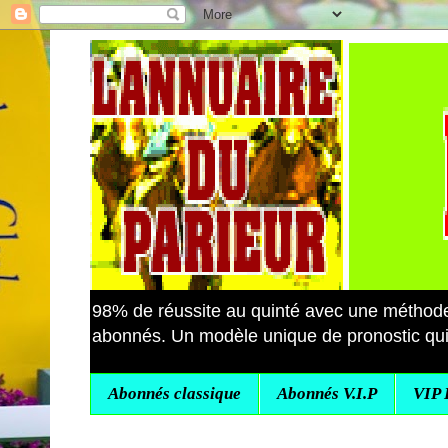
98% de réussite au quinté avec une métho
abonnés. Un modèle unique de pronostic quin
Abonnés classique
Abonnés V.I.P
VIP 