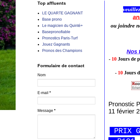
Top affluents
veuille
LE QUARTE GAGNANT
an
Base prono
ou joindre 
Le magicien du Quinté+
Basepronofiable
Pronostics Paris-Turf
Jouez Gagnants
Pronos des Champions
Nos t
-
10
Jours de p
Formulaire de contact
-
10
Jours d
Nom
E-mail
*
Pronostic 
11 février 
Message
*
PRIX G