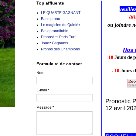
Top affluents
veuille
LE QUARTE GAGNANT
an
Base prono
ou joindre 
Le magicien du Quinté+
Basepronofiable
Pronostics Paris-Turf
Jouez Gagnants
Pronos des Champions
Nos t
-
10
Jours de p
Formulaire de contact
-
10
Jours d
Nom
E-mail
*
Pronostic
12 avril 20
Message
*