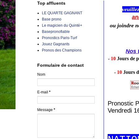
Top affluents
veuille
LE QUARTE GAGNANT
an
Base prono
ou joindre 
Le magicien du Quinté+
Basepronofiable
Pronostics Paris-Turf
Jouez Gagnants
Pronos des Champions
Nos t
-
10
Jours de p
Formulaire de contact
-
10
Jours d
Nom
E-mail
*
Pronostic
Vendredi 16
Message
*