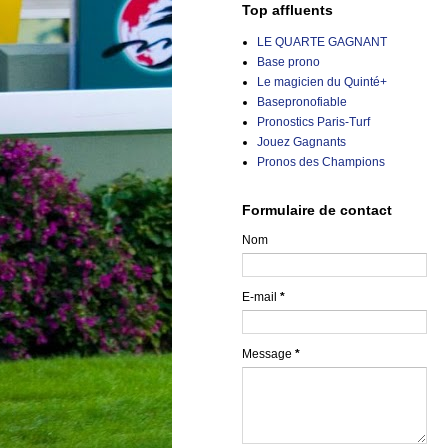
Top affluents
LE QUARTE GAGNANT
Base prono
Le magicien du Quinté+
Basepronofiable
Pronostics Paris-Turf
Jouez Gagnants
Pronos des Champions
Formulaire de contact
Nom
E-mail
*
Message
*