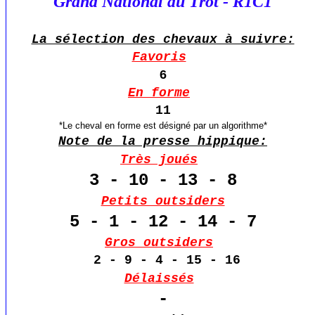
Grand National du Trot - R1C1
La sélection des chevaux à suivre:
Favoris
6
En forme
11
*Le cheval en forme est désigné par un algorithme*
Note de la presse hippique:
Très joués
3 - 10 - 13 - 8
Petits outsiders
5 - 1 - 12 - 14 - 7
Gros outsiders
2 - 9 - 4 - 15 - 16
Délaissés
-