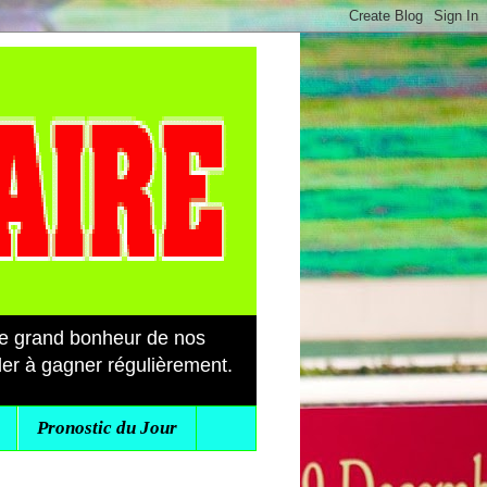
e grand bonheur de nos
der à gagner régulièrement.
Pronostic du Jour