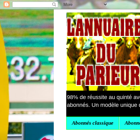
98% de réussite au quinté 
abonnés. Un modèle unique de
Abonnés classique
Abonné