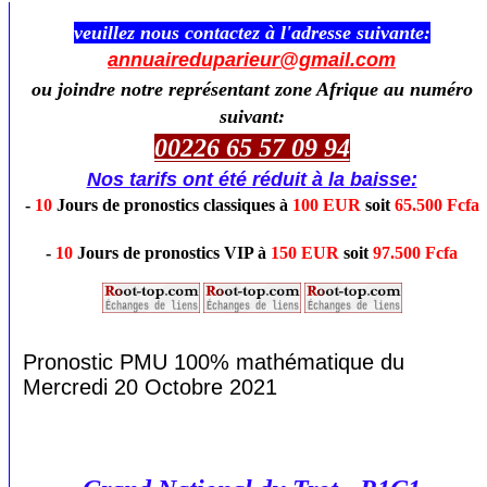
veuillez nous contactez à l'adresse suivante:
annuaireduparieur@gmail.com
ou joindre notre représentant zone Afrique au numéro
suivant:
00226 65 57 09 94
Nos tarifs ont été réduit à la baisse:
-
10
Jours de pronostics classiques à
100 EUR
soit
65.500 Fcfa
-
10
Jours de pronostics VIP à
150 EUR
soit
97.500 Fcfa
Pronostic PMU 100% mathématique du
Mercredi 20 Octobre 2021