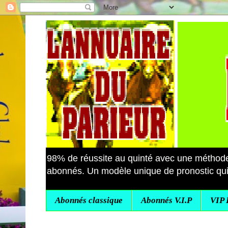
98% de réussite au quinté avec une métho
abonnés. Un modèle unique de pronostic quin
Abonnés classique
Abonnés V.I.P
VIP 