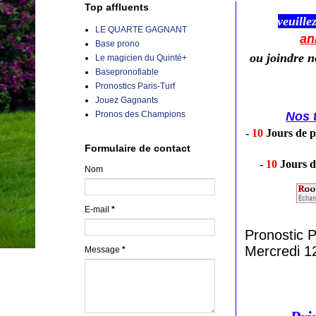
Top affluents
veuille
LE QUARTE GAGNANT
an
Base prono
ou joindre 
Le magicien du Quinté+
Basepronofiable
Pronostics Paris-Turf
Jouez Gagnants
Pronos des Champions
Nos t
-
10
Jours de p
Formulaire de contact
-
10
Jours d
Nom
E-mail
*
Pronostic
Mercredi 1
Message
*