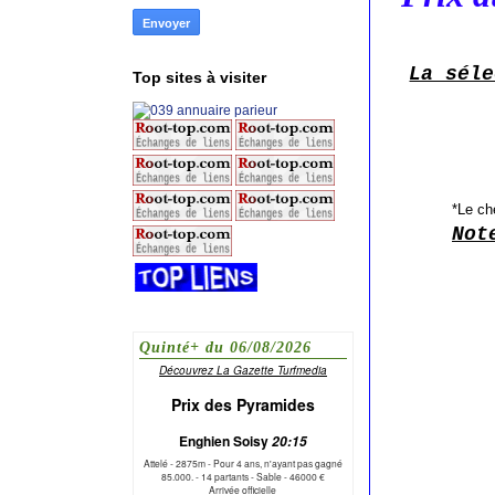
La séle
Top sites à visiter
*Le ch
Not