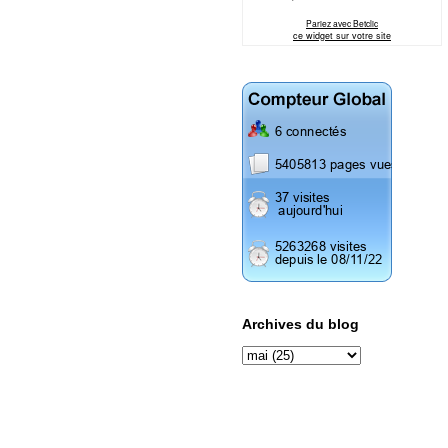
Archives du blog