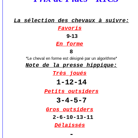
La sélection des chevaux à suivre:
Favoris
9-13
En forme
8
*Le cheval en forme est désigné par un algorithme*
Note de la presse hippique:
Très joués
1-12-14
Petits outsiders
3-4-5-7
Gros outsiders
2-6-10-13-11
Délaissés
-