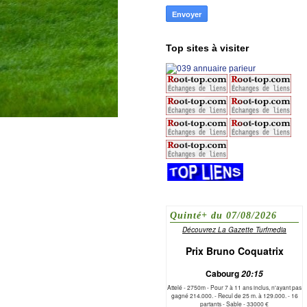
Top sites à visiter