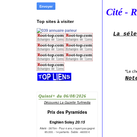
Cité
- 
Top sites à visiter
La séle
*Le ch
Not