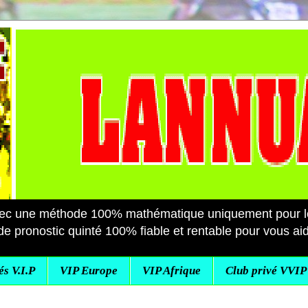
avec une méthode 100% mathématique uniquement pour l
 pronostic quinté 100% fiable et rentable pour vous ai
s V.I.P
VIP Europe
VIP Afrique
Club privé VVIP