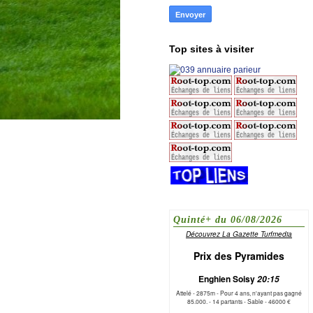
Top sites à visiter