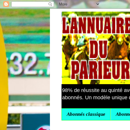
98% de réussite au quinté 
abonnés. Un modèle unique de
Abonnés classique
Abonné