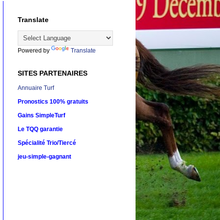
Translate
Powered by
Translate
SITES PARTENAIRES
Annuaire Turf
Pronostics 100% gratuits
Gains SimpleTurf
Le TQQ garantie
Spécialité Trio/Tiercé
jeu-simple-gagnant