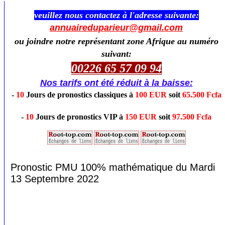
veuillez nous contactez à l'adresse suivante:
annuaireduparieur@gmail.com
ou joindre notre représentant zone Afrique au numéro
suivant:
00226 65 57 09 94
Nos tarifs ont été réduit à la baisse:
-
10
Jours de pronostics classiques à
100 EUR
soit
65.500 Fcfa
-
10
Jours de pronostics VIP à
150 EUR
soit
97.500 Fcfa
Pronostic PMU 100% mathématique du Mardi
13 Septembre 2022