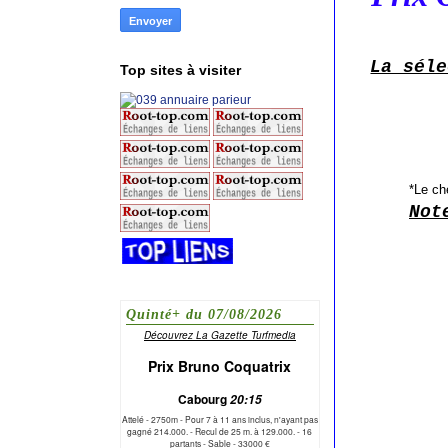
La séle
Top sites à visiter
*Le ch
Not