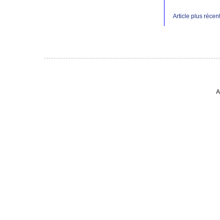
Article plus récen
A