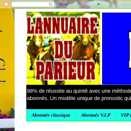
98% de réussite au quinté avec une métho
abonnés. Un modèle unique de pronostic quin
Abonnés classique
Abonnés V.I.P
VIP 