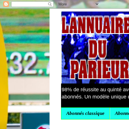
98% de réussite au quinté 
abonnés. Un modèle unique de
Abonnés classique
Abonné