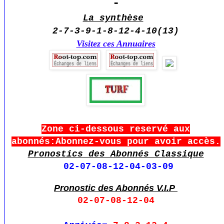
-
La synthèse
2-7-3-9-1-8-12-4-10(13)
Visitez ces Annuaires
Zone ci-dessous reservé aux
abonnés:Abonnez-vous pour avoir accès.
Pronostics des Abonnés Classique
02
-07
-08-12-04-03-09
Pronostic des Abonnés V.I.P
02-07-08-12-04