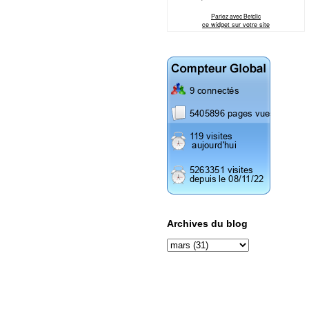
Archives du blog