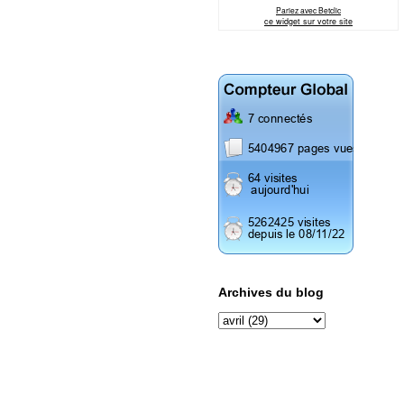
Archives du blog