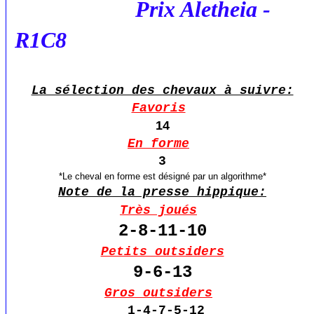
Prix Aletheia
-
R1C8
La sélection des chevaux à suivre:
Favoris
14
En forme
3
*Le cheval en forme est désigné par un algorithme*
Note de la presse hippique:
Très joués
2-8-11-10
Petits outsiders
9-6-13
Gros outsiders
1-4-7-5-12