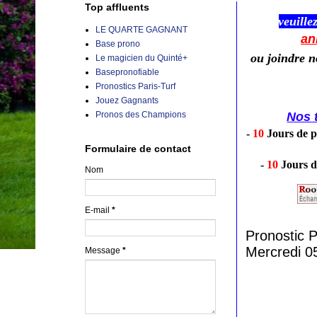
Top affluents
veuille
LE QUARTE GAGNANT
an
Base prono
ou joindre 
Le magicien du Quinté+
Basepronofiable
Pronostics Paris-Turf
Jouez Gagnants
Pronos des Champions
Nos t
-
10
Jours de p
Formulaire de contact
-
10
Jours d
Nom
E-mail
*
Pronostic
Mercredi 05
Message
*