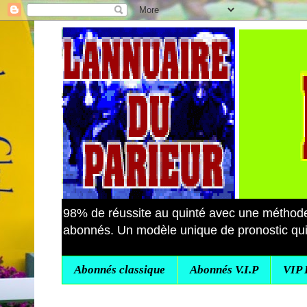
98% de réussite au quinté avec une métho
abonnés. Un modèle unique de pronostic quin
Abonnés classique
Abonnés V.I.P
VIP 