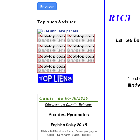
R1C1
Top sites à visiter
La séle
*Le ch
Not