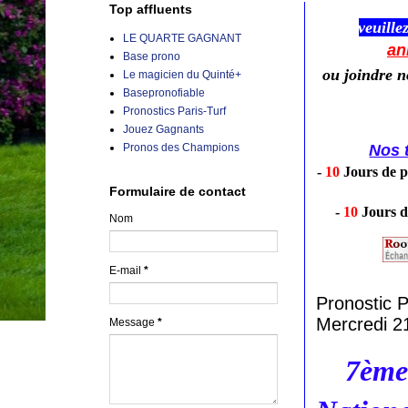
Top affluents
veuille
LE QUARTE GAGNANT
an
Base prono
ou joindre 
Le magicien du Quinté+
Basepronofiable
Pronostics Paris-Turf
Jouez Gagnants
Pronos des Champions
Nos t
-
10
Jours de p
Formulaire de contact
-
10
Jours d
Nom
E-mail
*
Pronostic
Mercredi 2
Message
*
7ème