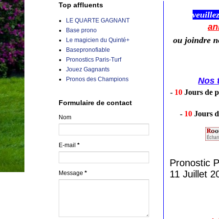
Top affluents
veuille
LE QUARTE GAGNANT
an
Base prono
ou joindre 
Le magicien du Quinté+
Basepronofiable
Pronostics Paris-Turf
Jouez Gagnants
Pronos des Champions
Nos t
-
10
Jours de p
Formulaire de contact
-
10
Jours d
Nom
E-mail
*
Pronostic
11 Juillet 
Message
*