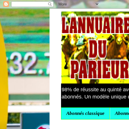
98% de réussite au quinté 
abonnés. Un modèle unique de
Abonnés classique
Abonné