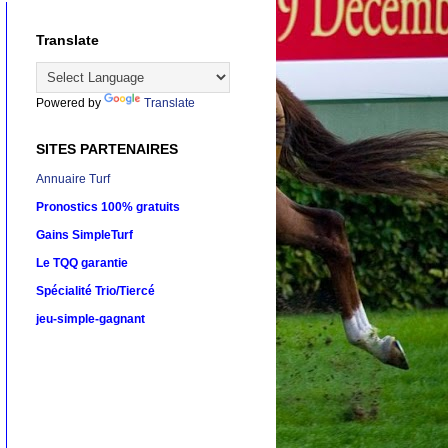
Translate
Powered by
Translate
SITES PARTENAIRES
Annuaire Turf
Pronostics 100% gratuits
Gains SimpleTurf
Le TQQ garantie
Spécialité Trio/Tiercé
jeu-simple-gagnant