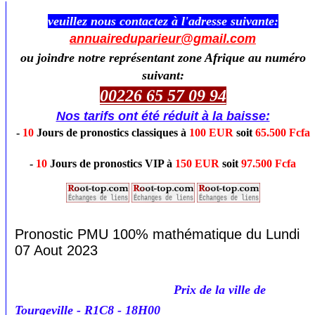
veuillez nous contactez à l'adresse suivante:
annuaireduparieur@gmail.com
ou joindre notre représentant zone Afrique au numéro
suivant:
00226 65 57 09 94
Nos tarifs ont été réduit à la baisse:
-
10
Jours de pronostics classiques à
100 EUR
soit
65.500 Fcfa
-
10
Jours de pronostics VIP à
150 EUR
soit
97.500 Fcfa
Pronostic PMU 100% mathématique du Lundi
07 Aout 2023
Prix de la ville de
Tourgeville
- R1C8 - 18H00