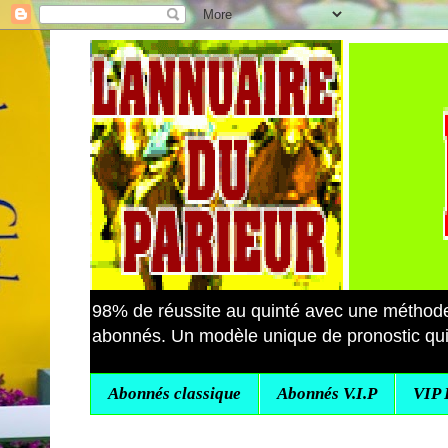
98% de réussite au quinté avec une métho
abonnés. Un modèle unique de pronostic quin
Abonnés classique
Abonnés V.I.P
VIP 