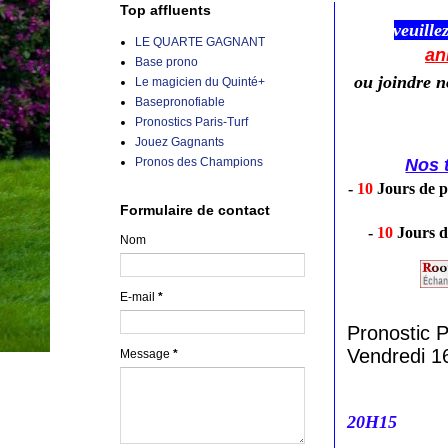
Top affluents
veuille
LE QUARTE GAGNANT
an
Base prono
ou joindre 
Le magicien du Quinté+
Basepronofiable
Pronostics Paris-Turf
Jouez Gagnants
Pronos des Champions
Nos t
-
10
Jours de p
Formulaire de contact
-
10
Jours d
Nom
E-mail
*
Pronostic
Vendredi 1
Message
*
20H15