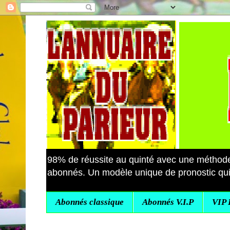
98% de réussite au quinté avec une métho
abonnés. Un modèle unique de pronostic quin
Abonnés classique
Abonnés V.I.P
VIP 