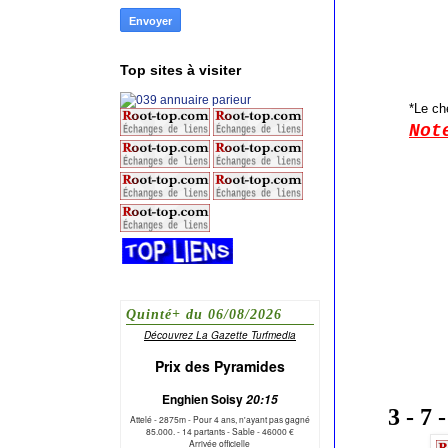
Top sites à visiter
*Le ch
Not
3 - 7 -