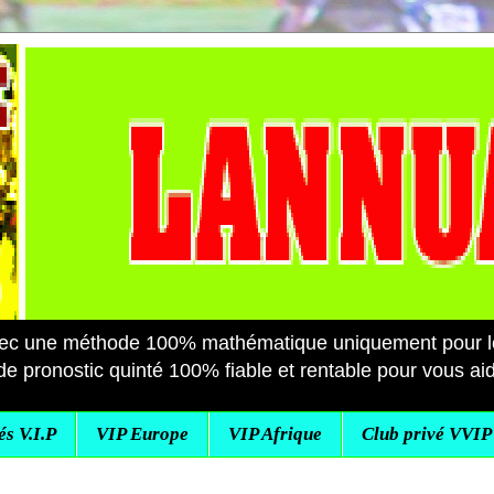
avec une méthode 100% mathématique uniquement pour l
 pronostic quinté 100% fiable et rentable pour vous ai
s V.I.P
VIP Europe
VIP Afrique
Club privé VVIP