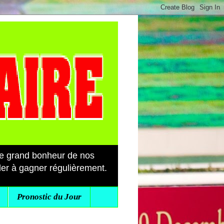
e grand bonheur de nos
der à gagner régulièrement.
Pronostic du Jour