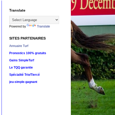
Translate
Powered by
Translate
SITES PARTENAIRES
Annuaire Turf
Pronostics 100% gratuits
Gains SimpleTurf
Le TQQ garantie
Spécialité Trio/Tiercé
jeu-simple-gagnant