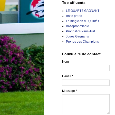
Top affluents
LE QUARTE GAGNANT
Base prono
Le magicien du Quinté+
Basepronofiable
Pronostics Paris-Turf
Jouez Gagnants
Pronos des Champions
Formulaire de contact
Nom
E-mail
*
Message
*