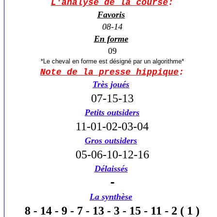
L'analyse de la course
:
Favoris
08-14
En forme
09
*Le cheval en forme est désigné par un algorithme*
Note de la presse hippique
:
Très joués
07-15-13
Petits outsiders
11-01-02-03-04
Gros outsiders
05-06-10-12-16
Délaissés
-
La synthèse
8 - 14 - 9 - 7 - 13 - 3 - 15 - 11 - 2 ( 1 )