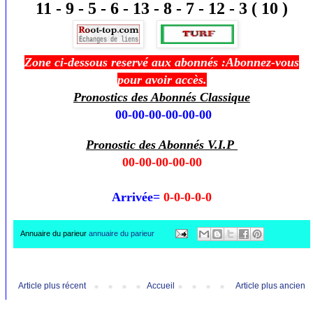
11 - 9 - 5 - 6 - 13 - 8 - 7 - 12 - 3 ( 10 )
Zone ci-dessous reservé aux abonnés :Abonnez-vous
pour avoir accès.
Pronostics des Abonnés Classique
00
-00
-00-00-00-00
Pronostic des Abonnés V.I.P
00-00-00-00-00
Arrivée=
0-0-0-0-0
Annuaire du parieur
annuaire du parieur
Article plus récent
Accueil
Article plus ancien