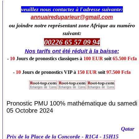
veuillez nous contactez à l'adresse suivante:
annuaireduparieur@gmail.com
ou joindre notre représentant zone Afrique au numéro
suivant:
00226 65 57 09 94
Nos tarifs ont été réduit à la baisse:
-
10
Jours de pronostics classiques à
100 EUR
soit
65.500 Fcfa
-
10
Jours de pronostics VIP à
150 EUR
soit
97.500 Fcfa
Pronostic PMU 100% mathématique du samedi
05 Octobre 2024
Qatar
Prix de la Place de la Concorde
- R1C4 - 15H15