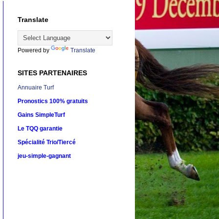
Translate
Powered by
Translate
SITES PARTENAIRES
Annuaire Turf
Pronostics 100% gratuits
Gains SimpleTurf
Le TQQ garantie
Spécialité Trio/Tiercé
jeu-simple-gagnant