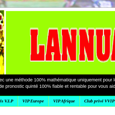
avec une méthode 100% mathématique uniquement pour l
 pronostic quinté 100% fiable et rentable pour vous ai
s V.I.P
VIP Europe
VIP Afrique
Club privé VVIP