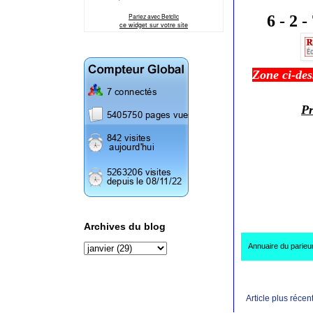
6 - 2 -
Zone ci-de
Pr
Archives du blog
Annuaire du parieu
Article plus récen