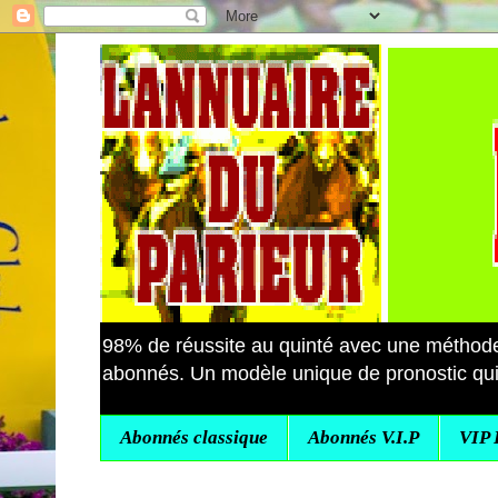
98% de réussite au quinté avec une métho
abonnés. Un modèle unique de pronostic quin
Abonnés classique
Abonnés V.I.P
VIP 