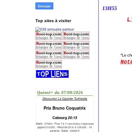
13H55
L
Top sites à visiter
*Le ch
Not