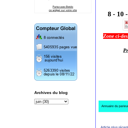
8 - 10 -
Zone ci-de
Pr
Archives du blog
Annuaire du parieu
Article plus récen