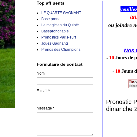
Top affluents
veuille
LE QUARTE GAGNANT
an
Base prono
ou joindre 
Le magicien du Quinté+
Basepronofiable
Pronostics Paris-Turf
Jouez Gagnants
Pronos des Champions
Nos t
-
10
Jours de p
Formulaire de contact
-
10
Jours d
Nom
E-mail
*
Pronostic
dimanche 2
Message
*