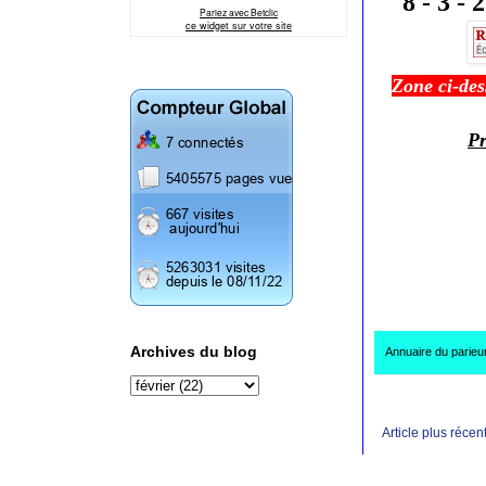
8 - 3 - 2
Zone ci-de
Pr
Archives du blog
Annuaire du parieu
Article plus récen