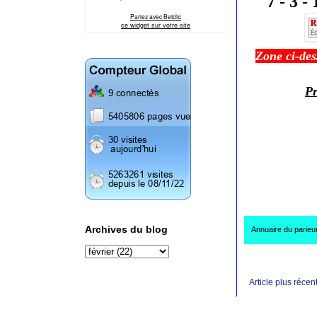
7 - 3 - 
Zone ci-de
Pr
Archives du blog
Annuaire du parieu
Article plus récen