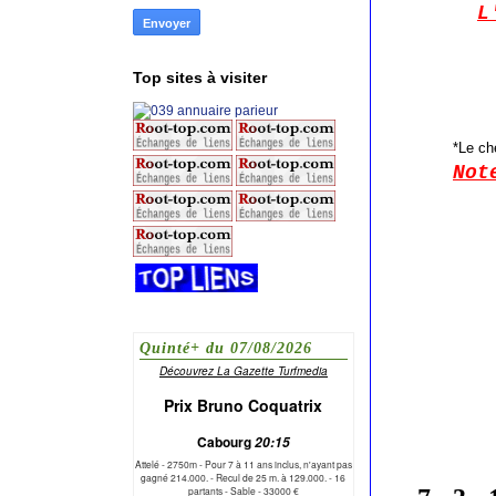
L
Top sites à visiter
*Le ch
Not