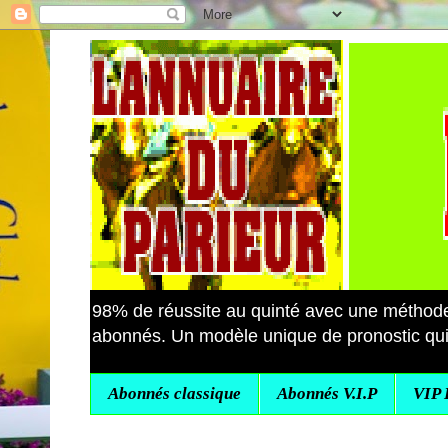
98% de réussite au quinté avec une métho
abonnés. Un modèle unique de pronostic quin
Abonnés classique
Abonnés V.I.P
VIP 