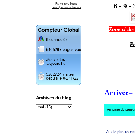
6 - 9 - 
Zone ci-de
Pr
Arrivée=
Archives du blog
Annuaire du parieu
Article plus récen