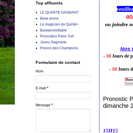
Top affluents
veuille
LE QUARTE GAGNANT
an
Base prono
ou joindre 
Le magicien du Quinté+
Basepronofiable
Pronostics Paris-Turf
Jouez Gagnants
Pronos des Champions
Nos t
-
10
Jours de p
Formulaire de contact
-
10
Jours d
Nom
E-mail
*
Pronostic
dimanche 2
Message
*
15H15