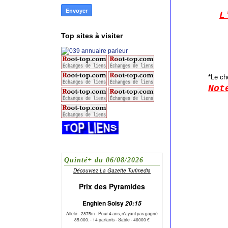
L
Top sites à visiter
*Le ch
Not