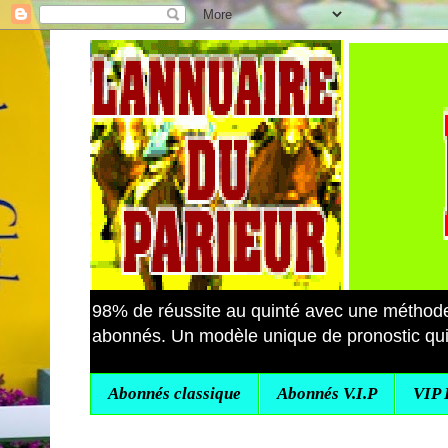
98% de réussite au quinté avec une métho
abonnés. Un modèle unique de pronostic quin
Abonnés classique
Abonnés V.I.P
VIP 