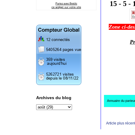
15 - 5 - 
Zone ci-de
Pr
Archives du blog
Annuaire du parieu
Article plus récen