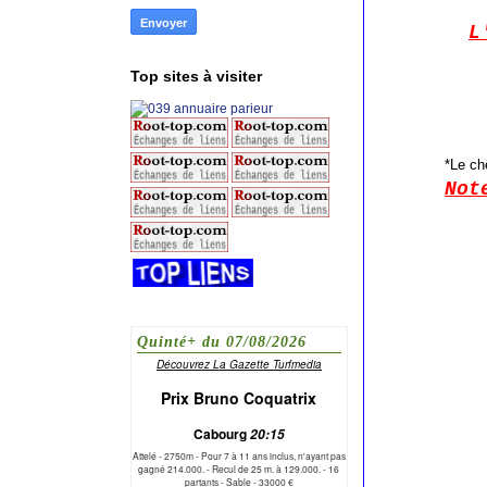
L
Top sites à visiter
*Le ch
Not